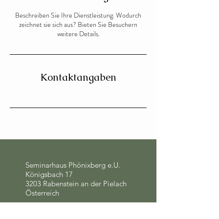
Beschreiben Sie Ihre Dienstleistung. Wodurch
zeichnet sie sich aus? Bieten Sie Besuchern
weitere Details.
Kontaktangaben
Seminarhaus Phönixberg e.U.
Königsbach 17
3203 Rabenstein an der Pielach
Österreich
© 2025 Phönixberg